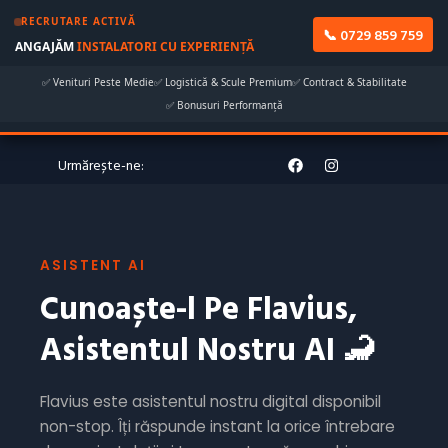
RECRUTARE ACTIVĂ
📞 0729 859 759
ANGAJĂM
INSTALATORI CU EXPERIENȚĂ
✅ Venituri Peste Medie
✅ Logistică & Scule Premium
✅ Contract & Stabilitate
✅ Bonusuri Performanță
Orar: Lu- Ma 9:00 AM - 7:00 PM
Urmărește-ne:
ASISTENT AI
Cunoaște-l Pe Flavius,
Asistentul Nostru AI 🦂
Flavius este asistentul nostru digital disponibil
non-stop. Îți răspunde instant la orice întrebare