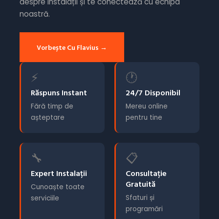
despre instalații și te conectează cu echipa
noastră.
Vorbește Cu Flavius →
⚡
🕐
Răspuns Instant
24/7 Disponibil
Fără timp de
Mereu online
așteptare
pentru tine
🔧
📋
Expert Instalații
Consultație
Gratuită
Cunoaște toate
Sfaturi și
serviciile
programări